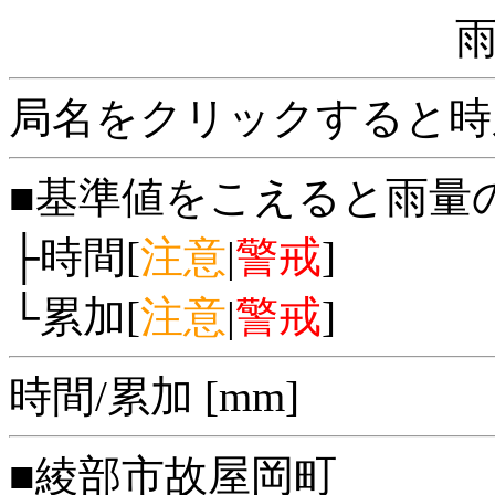
局名をクリックすると時
■基準値をこえると雨量
├時間[
注意
|
警戒
]
└累加[
注意
|
警戒
]
時間/累加 [mm]
■綾部市故屋岡町