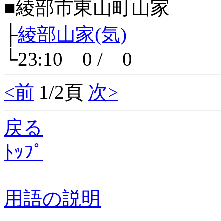
■綾部市東山町山家
├
綾部山家(気)
└23:10 0 / 0
<前
1/2頁
次>
戻る
ﾄｯﾌﾟ
用語の説明