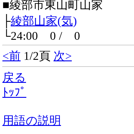
■綾部市東山町山家
├
綾部山家(気)
└24:00 0 / 0
<前
1/2頁
次>
戻る
ﾄｯﾌﾟ
用語の説明