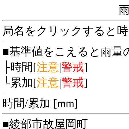
局名をクリックすると時
■基準値をこえると雨量
├時間[
注意
|
警戒
]
└累加[
注意
|
警戒
]
時間/累加 [mm]
■綾部市故屋岡町