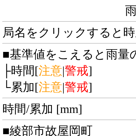
局名をクリックすると時
■基準値をこえると雨量
├時間[
注意
|
警戒
]
└累加[
注意
|
警戒
]
時間/累加 [mm]
■綾部市故屋岡町