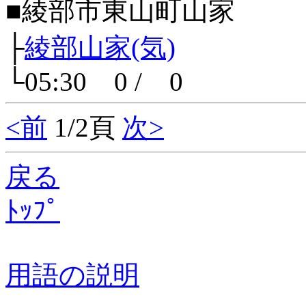
■綾部市東山町山家
├
綾部山家(気)
└05:30 0 / 0
<前
1/2頁
次>
戻る
ﾄｯﾌﾟ
用語の説明