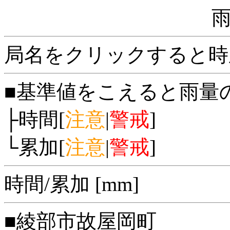
局名をクリックすると時
■基準値をこえると雨量
├時間[
注意
|
警戒
]
└累加[
注意
|
警戒
]
時間/累加 [mm]
■綾部市故屋岡町