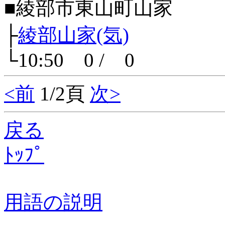
■綾部市東山町山家
├
綾部山家(気)
└10:50 0 / 0
<前
1/2頁
次>
戻る
ﾄｯﾌﾟ
用語の説明