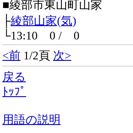
■綾部市東山町山家
├
綾部山家(気)
└13:10 0 / 0
<前
1/2頁
次>
戻る
ﾄｯﾌﾟ
用語の説明