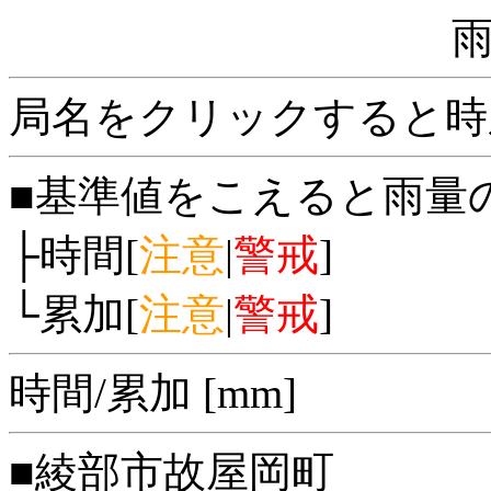
局名をクリックすると時
■基準値をこえると雨量
├時間[
注意
|
警戒
]
└累加[
注意
|
警戒
]
時間/累加 [mm]
■綾部市故屋岡町