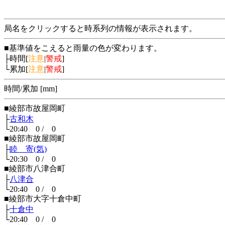
局名をクリックすると時系列の情報が表示されます。
■基準値をこえると雨量の色が変わります。
├時間[
注意
|
警戒
]
└累加[
注意
|
警戒
]
時間/累加 [mm]
■綾部市故屋岡町
├
古和木
└20:40 0 / 0
■綾部市故屋岡町
├
睦 寄(気)
└20:30 0 / 0
■綾部市八津合町
├
八津合
└20:40 0 / 0
■綾部市大字十倉中町
├
十倉中
└20:40 0 / 0