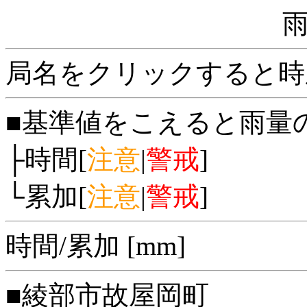
局名をクリックすると時
■基準値をこえると雨量
├時間[
注意
|
警戒
]
└累加[
注意
|
警戒
]
時間/累加 [mm]
■綾部市故屋岡町