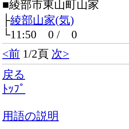
■綾部市東山町山家
├
綾部山家(気)
└11:50 0 / 0
<前
1/2頁
次>
戻る
ﾄｯﾌﾟ
用語の説明