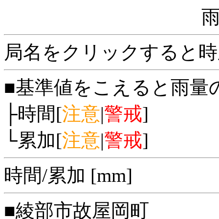
局名をクリックすると時
■基準値をこえると雨量
├時間[
注意
|
警戒
]
└累加[
注意
|
警戒
]
時間/累加 [mm]
■綾部市故屋岡町