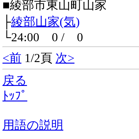
■綾部市東山町山家
├
綾部山家(気)
└24:00 0 / 0
<前
1/2頁
次>
戻る
ﾄｯﾌﾟ
用語の説明