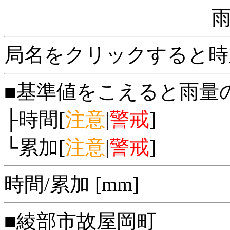
局名をクリックすると時
■基準値をこえると雨量
├時間[
注意
|
警戒
]
└累加[
注意
|
警戒
]
時間/累加 [mm]
■綾部市故屋岡町