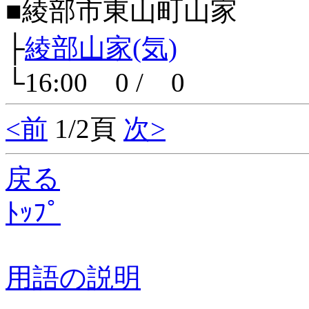
■綾部市東山町山家
├
綾部山家(気)
└16:00 0 / 0
<前
1/2頁
次>
戻る
ﾄｯﾌﾟ
用語の説明