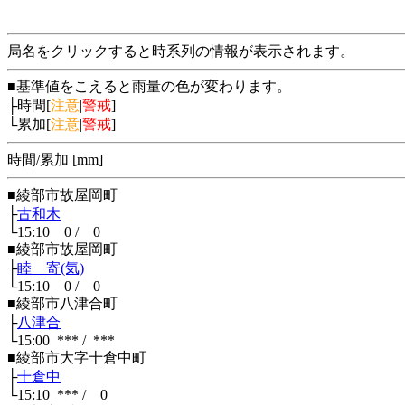
局名をクリックすると時系列の情報が表示されます。
■基準値をこえると雨量の色が変わります。
├時間[
注意
|
警戒
]
└累加[
注意
|
警戒
]
時間/累加 [mm]
■綾部市故屋岡町
├
古和木
└15:10 0 / 0
■綾部市故屋岡町
├
睦 寄(気)
└15:10 0 / 0
■綾部市八津合町
├
八津合
└15:00 *** / ***
■綾部市大字十倉中町
├
十倉中
└15:10 *** / 0