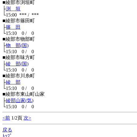
■綾部市渕垣町
├
渕 垣
└15:00 *** / ***
■綾部市篠田町
├
篠 田
└15:10 0 / 0
■綾部市物部町
├
物 部(国)
└15:10 0 / 0
■綾部市味方町
├
綾 部(国)
└15:10 0 / 0
■綾部市川糸町
├
綾 部
└15:10 0 / 0
■綾部市東山町山家
├
綾部山家(気)
└15:10 0 / 0
<前
1/2頁
次>
戻る
ﾄｯﾌﾟ