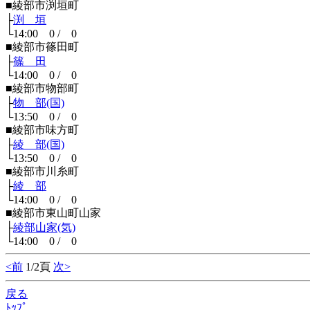
■綾部市渕垣町
├
渕 垣
└14:00 0 / 0
■綾部市篠田町
├
篠 田
└14:00 0 / 0
■綾部市物部町
├
物 部(国)
└13:50 0 / 0
■綾部市味方町
├
綾 部(国)
└13:50 0 / 0
■綾部市川糸町
├
綾 部
└14:00 0 / 0
■綾部市東山町山家
├
綾部山家(気)
└14:00 0 / 0
<前
1/2頁
次>
戻る
ﾄｯﾌﾟ