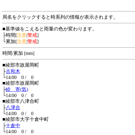
局名をクリックすると時系列の情報が表示されます。
■基準値をこえると雨量の色が変わります。
├時間[
注意
|
警戒
]
└累加[
注意
|
警戒
]
時間/累加 [mm]
■綾部市故屋岡町
├
古和木
└14:00 0 / 0
■綾部市故屋岡町
├
睦 寄(気)
└14:00 0 / 0
■綾部市八津合町
├
八津合
└14:00 0 / 0
■綾部市大字十倉中町
├
十倉中
└14:00 0 / 0