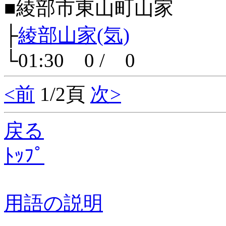
■綾部市東山町山家
├
綾部山家(気)
└01:30 0 / 0
<前
1/2頁
次>
戻る
ﾄｯﾌﾟ
用語の説明