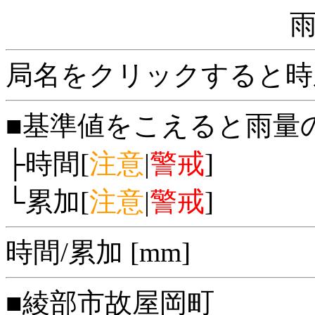
局名をクリックすると時
■基準値をこえると雨量
├時間[
注意
|
警戒
]
└累加[
注意
|
警戒
]
時間/累加 [mm]
■綾部市故屋岡町