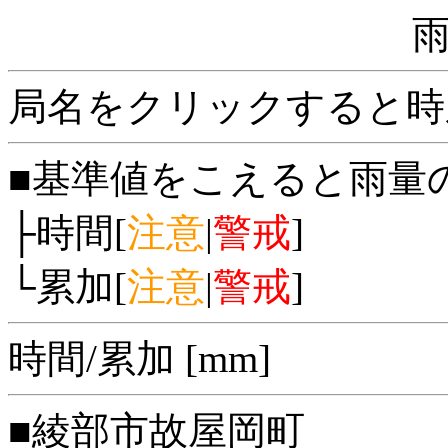
局名をクリックすると時
■基準値をこえると雨量
├時間[
注意
|
警戒
]
└累加[
注意
|
警戒
]
時間/累加 [mm]
■綾部市故屋岡町