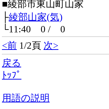
■綾部市東山町山家
├
綾部山家(気)
└11:40 0 / 0
<前
1/2頁
次>
戻る
ﾄｯﾌﾟ
用語の説明