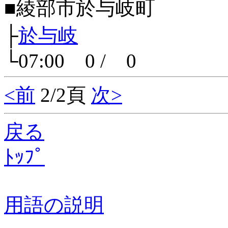
■綾部市於与岐町
├
於与岐
└07:00 0 / 0
<前
2/2頁
次>
戻る
ﾄｯﾌﾟ
用語の説明