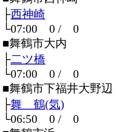
├
西神崎
└07:00 0 / 0
■舞鶴市大内
├
二ツ橋
└07:00 0 / 0
■舞鶴市下福井大野辺
├
舞 鶴(気)
└06:50 0 / 0