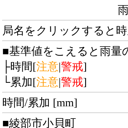
局名をクリックすると時
■基準値をこえると雨量
├時間[
注意
|
警戒
]
└累加[
注意
|
警戒
]
時間/累加 [mm]
■綾部市小貝町