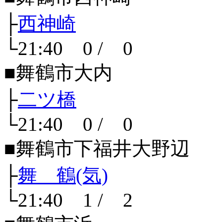
├
西神崎
└21:40 0 / 0
■舞鶴市大内
├
二ツ橋
└21:40 0 / 0
■舞鶴市下福井大野辺
├
舞 鶴(気)
└21:40 1 / 2