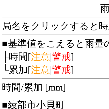
局名をクリックすると時
■基準値をこえると雨量
├時間[
注意
|
警戒
]
└累加[
注意
|
警戒
]
時間/累加 [mm]
■綾部市小貝町