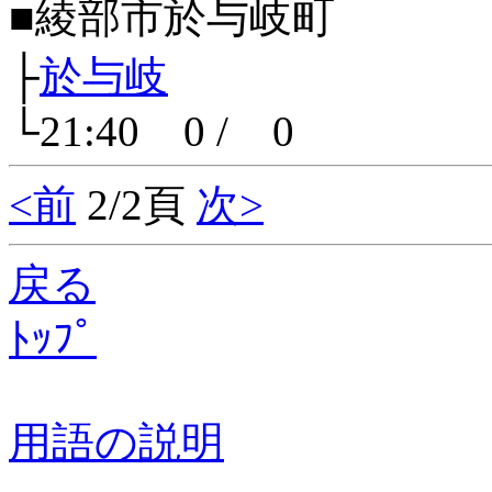
■綾部市於与岐町
├
於与岐
└21:40 0 / 0
<前
2/2頁
次>
戻る
ﾄｯﾌﾟ
用語の説明