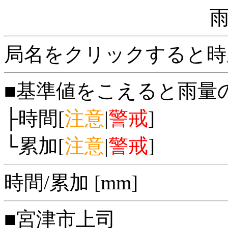
局名をクリックすると時
■基準値をこえると雨量
├時間[
注意
|
警戒
]
└累加[
注意
|
警戒
]
時間/累加 [mm]
■宮津市上司