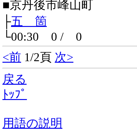
■京丹後市峰山町
├
五 箇
└00:30 0 / 0
<前
1/2頁
次>
戻る
ﾄｯﾌﾟ
用語の説明