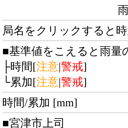
局名をクリックすると時
■基準値をこえると雨量
├時間[
注意
|
警戒
]
└累加[
注意
|
警戒
]
時間/累加 [mm]
■宮津市上司