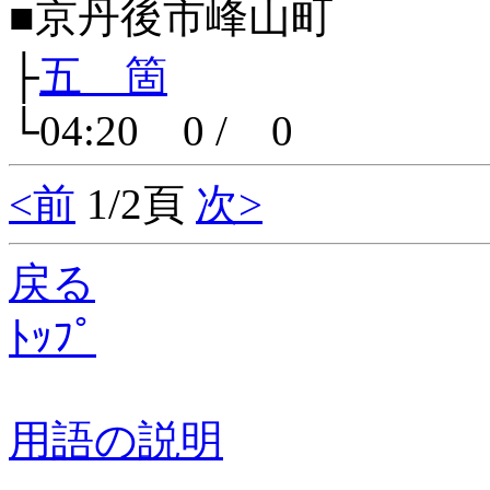
■京丹後市峰山町
├
五 箇
└04:20 0 / 0
<前
1/2頁
次>
戻る
ﾄｯﾌﾟ
用語の説明