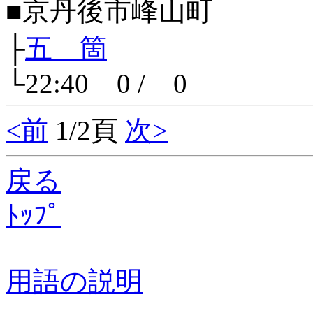
■京丹後市峰山町
├
五 箇
└22:40 0 / 0
<前
1/2頁
次>
戻る
ﾄｯﾌﾟ
用語の説明