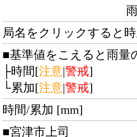
局名をクリックすると時
■基準値をこえると雨量
├時間[
注意
|
警戒
]
└累加[
注意
|
警戒
]
時間/累加 [mm]
■宮津市上司