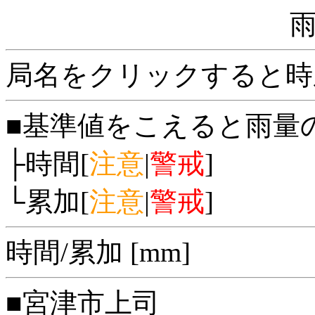
局名をクリックすると時
■基準値をこえると雨量
├時間[
注意
|
警戒
]
└累加[
注意
|
警戒
]
時間/累加 [mm]
■宮津市上司