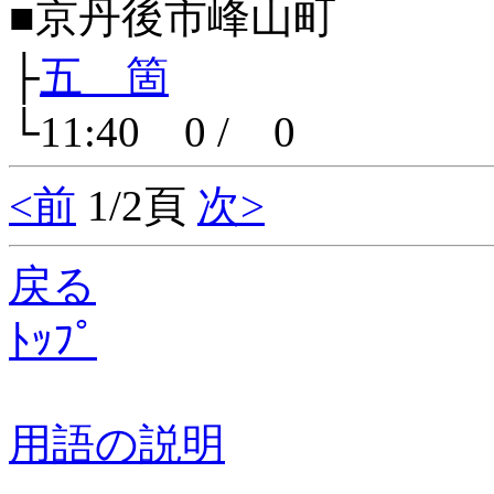
■京丹後市峰山町
├
五 箇
└11:40 0 / 0
<前
1/2頁
次>
戻る
ﾄｯﾌﾟ
用語の説明