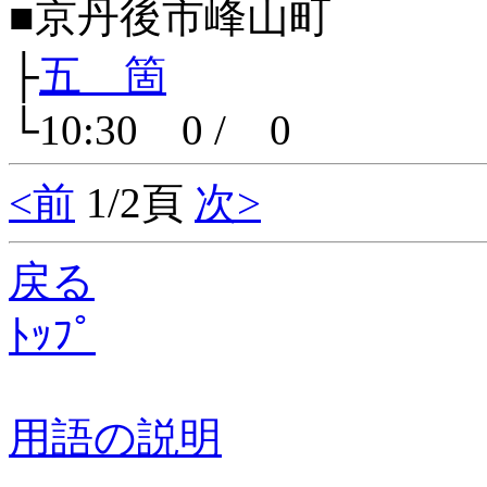
■京丹後市峰山町
├
五 箇
└10:30 0 / 0
<前
1/2頁
次>
戻る
ﾄｯﾌﾟ
用語の説明