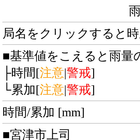
局名をクリックすると時
■基準値をこえると雨量
├時間[
注意
|
警戒
]
└累加[
注意
|
警戒
]
時間/累加 [mm]
■宮津市上司