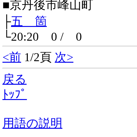
■京丹後市峰山町
├
五 箇
└20:20 0 / 0
<前
1/2頁
次>
戻る
ﾄｯﾌﾟ
用語の説明