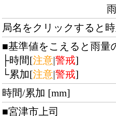
局名をクリックすると時
■基準値をこえると雨量
├時間[
注意
|
警戒
]
└累加[
注意
|
警戒
]
時間/累加 [mm]
■宮津市上司