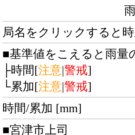
局名をクリックすると時
■基準値をこえると雨量
├時間[
注意
|
警戒
]
└累加[
注意
|
警戒
]
時間/累加 [mm]
■宮津市上司