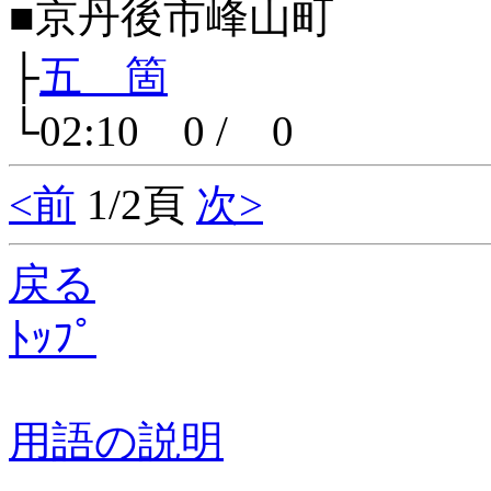
■京丹後市峰山町
├
五 箇
└02:10 0 / 0
<前
1/2頁
次>
戻る
ﾄｯﾌﾟ
用語の説明