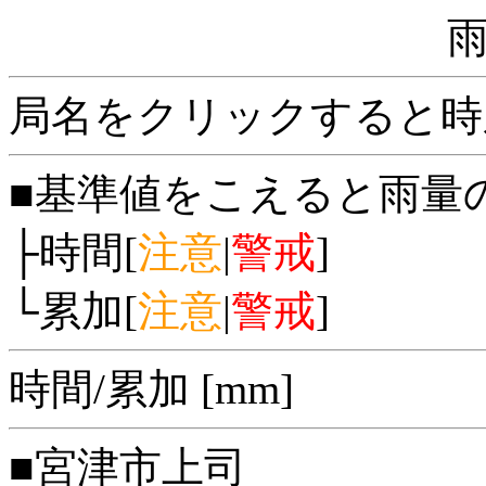
局名をクリックすると時
■基準値をこえると雨量
├時間[
注意
|
警戒
]
└累加[
注意
|
警戒
]
時間/累加 [mm]
■宮津市上司