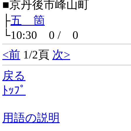
■京丹後市峰山町
├
五 箇
└10:30 0 / 0
<前
1/2頁
次>
戻る
ﾄｯﾌﾟ
用語の説明