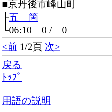
■京丹後市峰山町
├
五 箇
└06:10 0 / 0
<前
1/2頁
次>
戻る
ﾄｯﾌﾟ
用語の説明