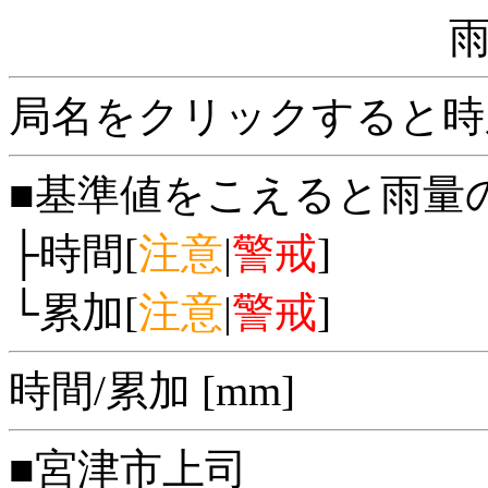
局名をクリックすると時
■基準値をこえると雨量
├時間[
注意
|
警戒
]
└累加[
注意
|
警戒
]
時間/累加 [mm]
■宮津市上司