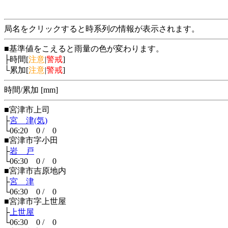
局名をクリックすると時系列の情報が表示されます。
■基準値をこえると雨量の色が変わります。
├時間[
注意
|
警戒
]
└累加[
注意
|
警戒
]
時間/累加 [mm]
■宮津市上司
├
宮 津(気)
└06:20 0 / 0
■宮津市字小田
├
岩 戸
└06:30 0 / 0
■宮津市吉原地内
├
宮 津
└06:30 0 / 0
■宮津市字上世屋
├
上世屋
└06:30 0 / 0