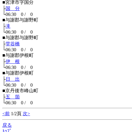
■宮津市字国分
├
国 分
└06:30 0 / 0
■与謝郡与謝野町
├
滝
└06:30 0 / 0
■与謝郡与謝野町
├
堂谷橋
└06:30 0 / 0
■与謝郡伊根町
├
伊 根
└06:30 0 / 0
■与謝郡伊根町
├
日 出
└06:30 0 / 0
■京丹後市峰山町
├
五 箇
└06:30 0 / 0
<前
1/2頁
次>
戻る
ﾄｯﾌﾟ