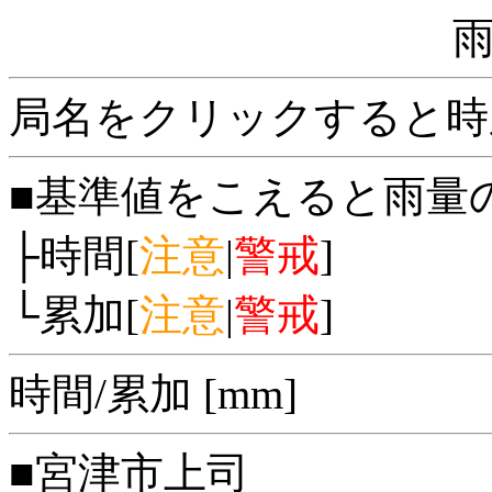
局名をクリックすると時
■基準値をこえると雨量
├時間[
注意
|
警戒
]
└累加[
注意
|
警戒
]
時間/累加 [mm]
■宮津市上司