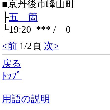
■京丹後市峰山町
├
五 箇
└19:20 *** / 0
<前
1/2頁
次>
戻る
ﾄｯﾌﾟ
用語の説明