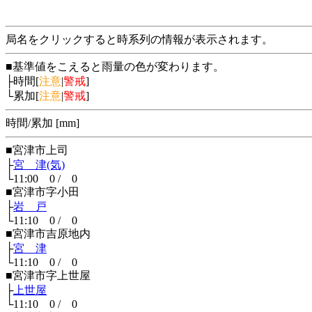
局名をクリックすると時系列の情報が表示されます。
■基準値をこえると雨量の色が変わります。
├時間[
注意
|
警戒
]
└累加[
注意
|
警戒
]
時間/累加 [mm]
■宮津市上司
├
宮 津(気)
└11:00 0 / 0
■宮津市字小田
├
岩 戸
└11:10 0 / 0
■宮津市吉原地内
├
宮 津
└11:10 0 / 0
■宮津市字上世屋
├
上世屋
└11:10 0 / 0