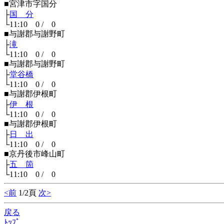
■宮津市字国分
├
国 分
└11:10 0 / 0
■与謝郡与謝野町
├
滝
└11:10 0 / 0
■与謝郡与謝野町
├
堂谷橋
└11:10 0 / 0
■与謝郡伊根町
├
伊 根
└11:10 0 / 0
■与謝郡伊根町
├
日 出
└11:10 0 / 0
■京丹後市峰山町
├
五 箇
└11:10 0 / 0
<前
1/2頁
次>
戻る
ﾄｯﾌﾟ