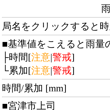
局名をクリックすると時
■基準値をこえると雨量
├時間[
注意
|
警戒
]
└累加[
注意
|
警戒
]
時間/累加 [mm]
■宮津市上司