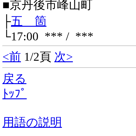
■京丹後市峰山町
├
五 箇
└17:00 *** / ***
<前
1/2頁
次>
戻る
ﾄｯﾌﾟ
用語の説明