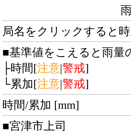
局名をクリックすると時
■基準値をこえると雨量
├時間[
注意
|
警戒
]
└累加[
注意
|
警戒
]
時間/累加 [mm]
■宮津市上司