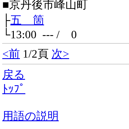
■京丹後市峰山町
├
五 箇
└13:00 --- / 0
<前
1/2頁
次>
戻る
ﾄｯﾌﾟ
用語の説明