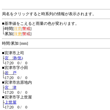
局名をクリックすると時系列の情報が表示されます。
■基準値をこえると雨量の色が変わります。
├時間[
注意
|
警戒
]
└累加[
注意
|
警戒
]
時間/累加 [mm]
■宮津市上司
├
宮 津(気)
└17:20 0 / 0
■宮津市字小田
├
岩 戸
└17:20 0 / 0
■宮津市吉原地内
├
宮 津
└17:20 0 / 0
■宮津市字上世屋
├
上世屋
└17:20 0 / 0