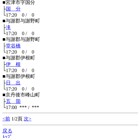
■宮津市字国分
├
国 分
└17:20 0 / 0
■与謝郡与謝野町
├
滝
└17:20 0 / 0
■与謝郡与謝野町
├
堂谷橋
└17:20 0 / 0
■与謝郡伊根町
├
伊 根
└17:20 0 / 0
■与謝郡伊根町
├
日 出
└17:20 0 / 0
■京丹後市峰山町
├
五 箇
└17:00 *** / ***
<前
1/2頁
次>
戻る
ﾄｯﾌﾟ