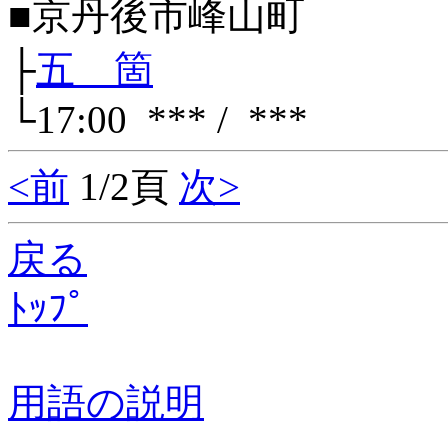
■京丹後市峰山町
├
五 箇
└17:00 *** / ***
<前
1/2頁
次>
戻る
ﾄｯﾌﾟ
用語の説明