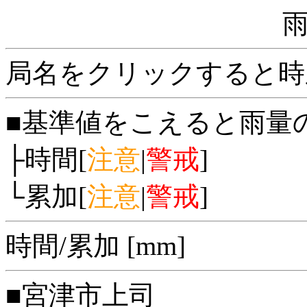
局名をクリックすると時
■基準値をこえると雨量
├時間[
注意
|
警戒
]
└累加[
注意
|
警戒
]
時間/累加 [mm]
■宮津市上司