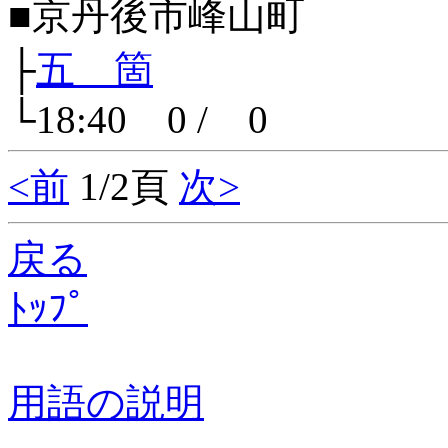
■京丹後市峰山町
├
五 箇
└18:40 0 / 0
<前
1/2頁
次>
戻る
ﾄｯﾌﾟ
用語の説明