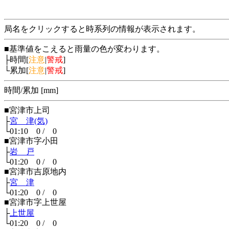
局名をクリックすると時系列の情報が表示されます。
■基準値をこえると雨量の色が変わります。
├時間[
注意
|
警戒
]
└累加[
注意
|
警戒
]
時間/累加 [mm]
■宮津市上司
├
宮 津(気)
└01:10 0 / 0
■宮津市字小田
├
岩 戸
└01:20 0 / 0
■宮津市吉原地内
├
宮 津
└01:20 0 / 0
■宮津市字上世屋
├
上世屋
└01:20 0 / 0