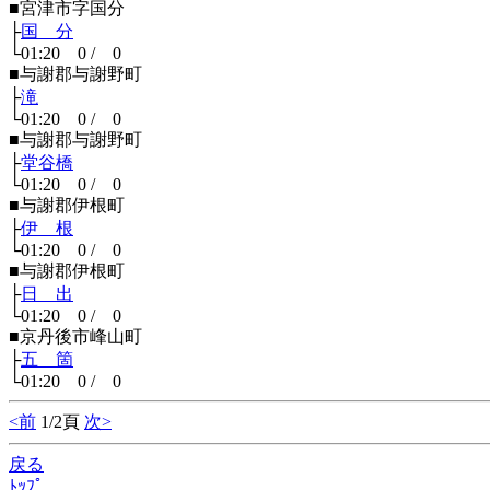
■宮津市字国分
├
国 分
└01:20 0 / 0
■与謝郡与謝野町
├
滝
└01:20 0 / 0
■与謝郡与謝野町
├
堂谷橋
└01:20 0 / 0
■与謝郡伊根町
├
伊 根
└01:20 0 / 0
■与謝郡伊根町
├
日 出
└01:20 0 / 0
■京丹後市峰山町
├
五 箇
└01:20 0 / 0
<前
1/2頁
次>
戻る
ﾄｯﾌﾟ