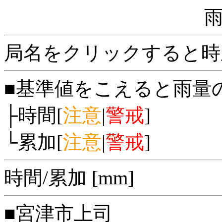
局名をクリックすると時
■基準値をこえると雨量
├時間[
注意
|
警戒
]
└累加[
注意
|
警戒
]
時間/累加 [mm]
■宮津市上司