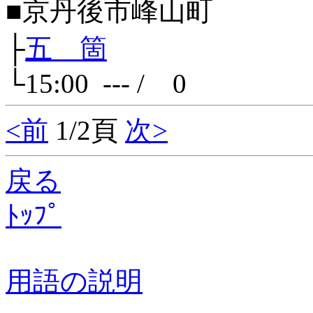
■京丹後市峰山町
├
五 箇
└15:00 --- / 0
<前
1/2頁
次>
戻る
ﾄｯﾌﾟ
用語の説明