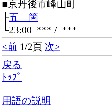
■京丹後市峰山町
├
五 箇
└23:00 *** / ***
<前
1/2頁
次>
戻る
ﾄｯﾌﾟ
用語の説明