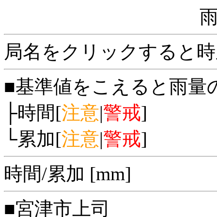
局名をクリックすると時
■基準値をこえると雨量
├時間[
注意
|
警戒
]
└累加[
注意
|
警戒
]
時間/累加 [mm]
■宮津市上司