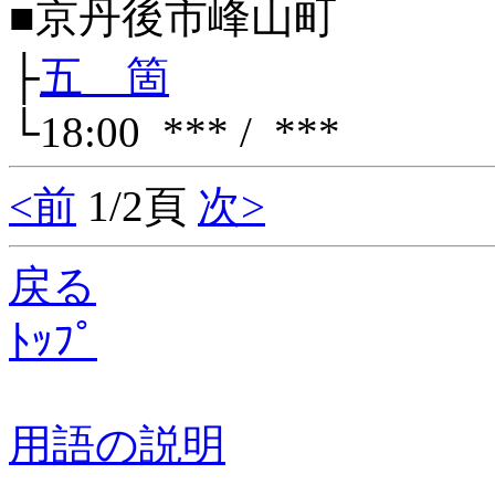
■京丹後市峰山町
├
五 箇
└18:00 *** / ***
<前
1/2頁
次>
戻る
ﾄｯﾌﾟ
用語の説明