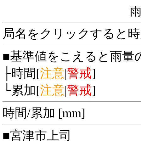
局名をクリックすると時
■基準値をこえると雨量
├時間[
注意
|
警戒
]
└累加[
注意
|
警戒
]
時間/累加 [mm]
■宮津市上司