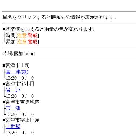
局名をクリックすると時系列の情報が表示されます。
■基準値をこえると雨量の色が変わります。
├時間[
注意
|
警戒
]
└累加[
注意
|
警戒
]
時間/累加 [mm]
■宮津市上司
├
宮 津(気)
└13:20 0 / 0
■宮津市字小田
├
岩 戸
└13:20 0 / 0
■宮津市吉原地内
├
宮 津
└13:20 0 / 0
■宮津市字上世屋
├
上世屋
└13:20 0 / 0