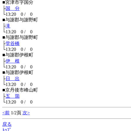
■宮津市字国分
├
国 分
└13:20 0 / 0
■与謝郡与謝野町
├
滝
└13:20 0 / 0
■与謝郡与謝野町
├
堂谷橋
└13:20 0 / 0
■与謝郡伊根町
├
伊 根
└13:20 0 / 0
■与謝郡伊根町
├
日 出
└13:20 0 / 0
■京丹後市峰山町
├
五 箇
└13:20 0 / 0
<前
1/2頁
次>
戻る
ﾄｯﾌﾟ