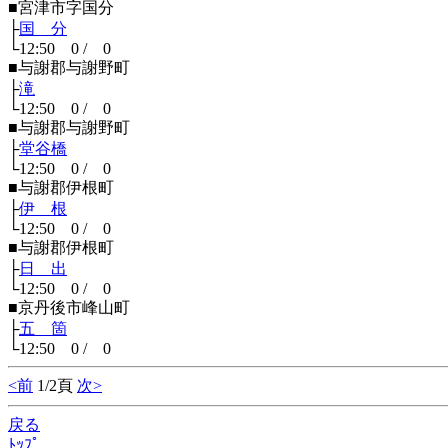
■宮津市字国分
├
国 分
└12:50 0 / 0
■与謝郡与謝野町
├
滝
└12:50 0 / 0
■与謝郡与謝野町
├
堂谷橋
└12:50 0 / 0
■与謝郡伊根町
├
伊 根
└12:50 0 / 0
■与謝郡伊根町
├
日 出
└12:50 0 / 0
■京丹後市峰山町
├
五 箇
└12:50 0 / 0
<前
1/2頁
次>
戻る
ﾄｯﾌﾟ