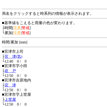
局名をクリックすると時系列の情報が表示されます。
■基準値をこえると雨量の色が変わります。
├時間[
注意
|
警戒
]
└累加[
注意
|
警戒
]
時間/累加 [mm]
■宮津市上司
├
宮 津(気)
└12:40 0 / 0
■宮津市字小田
├
岩 戸
└12:50 0 / 0
■宮津市吉原地内
├
宮 津
└12:50 0 / 0
■宮津市字上世屋
├
上世屋
└12:50 0 / 0