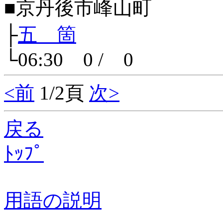
■京丹後市峰山町
├
五 箇
└06:30 0 / 0
<前
1/2頁
次>
戻る
ﾄｯﾌﾟ
用語の説明