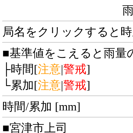
局名をクリックすると時
■基準値をこえると雨量
├時間[
注意
|
警戒
]
└累加[
注意
|
警戒
]
時間/累加 [mm]
■宮津市上司