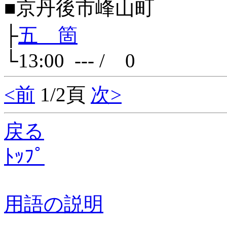
■京丹後市峰山町
├
五 箇
└13:00 --- / 0
<前
1/2頁
次>
戻る
ﾄｯﾌﾟ
用語の説明