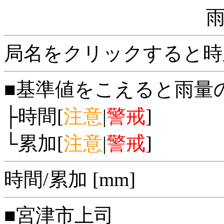
局名をクリックすると時
■基準値をこえると雨量
├時間[
注意
|
警戒
]
└累加[
注意
|
警戒
]
時間/累加 [mm]
■宮津市上司