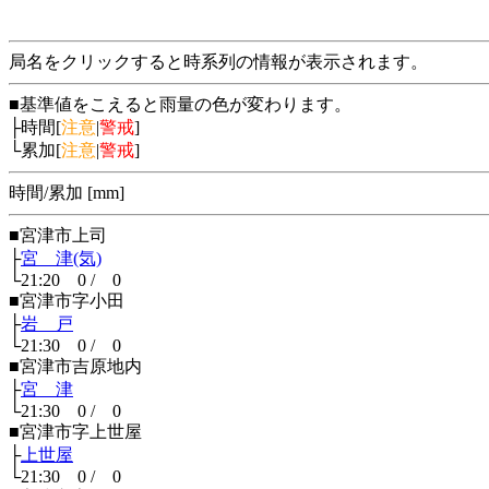
局名をクリックすると時系列の情報が表示されます。
■基準値をこえると雨量の色が変わります。
├時間[
注意
|
警戒
]
└累加[
注意
|
警戒
]
時間/累加 [mm]
■宮津市上司
├
宮 津(気)
└21:20 0 / 0
■宮津市字小田
├
岩 戸
└21:30 0 / 0
■宮津市吉原地内
├
宮 津
└21:30 0 / 0
■宮津市字上世屋
├
上世屋
└21:30 0 / 0