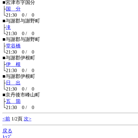
■宮津市字国分
├
国 分
└21:30 0 / 0
■与謝郡与謝野町
├
滝
└21:30 0 / 0
■与謝郡与謝野町
├
堂谷橋
└21:30 0 / 0
■与謝郡伊根町
├
伊 根
└21:30 0 / 0
■与謝郡伊根町
├
日 出
└21:30 0 / 0
■京丹後市峰山町
├
五 箇
└21:30 0 / 0
<前
1/2頁
次>
戻る
ﾄｯﾌﾟ