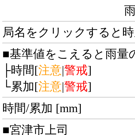
局名をクリックすると時
■基準値をこえると雨量
├時間[
注意
|
警戒
]
└累加[
注意
|
警戒
]
時間/累加 [mm]
■宮津市上司