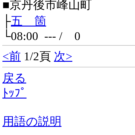
■京丹後市峰山町
├
五 箇
└08:00 --- / 0
<前
1/2頁
次>
戻る
ﾄｯﾌﾟ
用語の説明