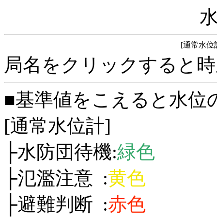
[通常水位
局名をクリックすると時
■基準値をこえると水位
[通常水位計]
├水防団待機:
緑色
├氾濫注意 :
黄色
├避難判断 :
赤色