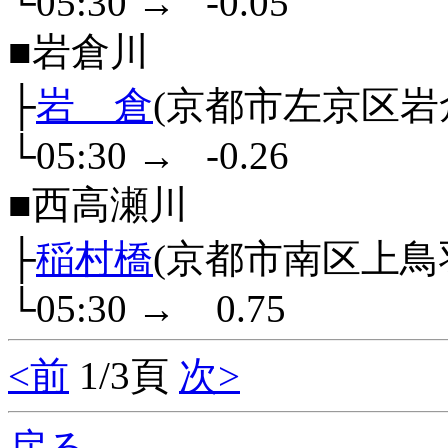
└05:30
→
-0.05
■岩倉川
├
岩 倉
(京都市左京区岩
└05:30
→
-0.26
■西高瀬川
├
稲村橋
(京都市南区上鳥
└05:30
→
0.75
<前
1/3頁
次>
戻る