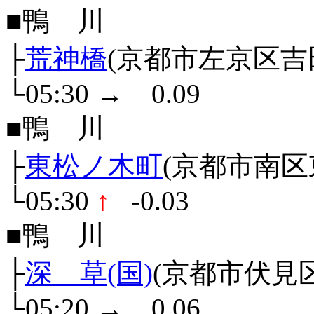
■鴨 川
├
荒神橋
(京都市左京区吉
└05:30
→
0.09
■鴨 川
├
東松ノ木町
(京都市南区
└05:30
↑
-0.03
■鴨 川
├
深 草(国)
(京都市伏見
└05:20
→
0.06