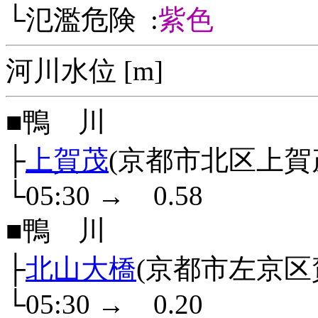
└氾濫危険 :
紫色
河川水位 [m]
■鴨 川
├
上賀茂
(京都市北区上賀
└05:30
→
0.58
■鴨 川
├
北山大橋
(京都市左京区
└05:30
→
0.20