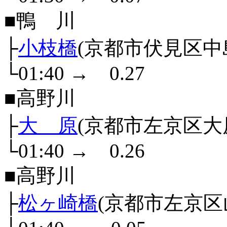
■鴨 川
├
小枝橋
(京都市伏見区中
└01:40
→
0.27
■高野川
├
大 原
(京都市左京区大
└01:40
→
0.26
■高野川
├
松ヶ崎橋
(京都市左京区