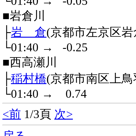
└01:40
→
-0.05
■岩倉川
├
岩 倉
(京都市左京区岩
└01:40
→
-0.25
■西高瀬川
├
稲村橋
(京都市南区上鳥
└01:40
→
0.74
<前
1/3頁
次>
戻る