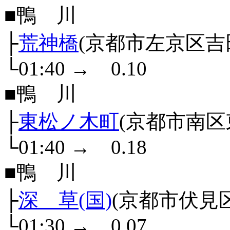
■鴨 川
├
荒神橋
(京都市左京区吉
└01:40
→
0.10
■鴨 川
├
東松ノ木町
(京都市南区
└01:40
→
0.18
■鴨 川
├
深 草(国)
(京都市伏見
└01:30
→
0.07