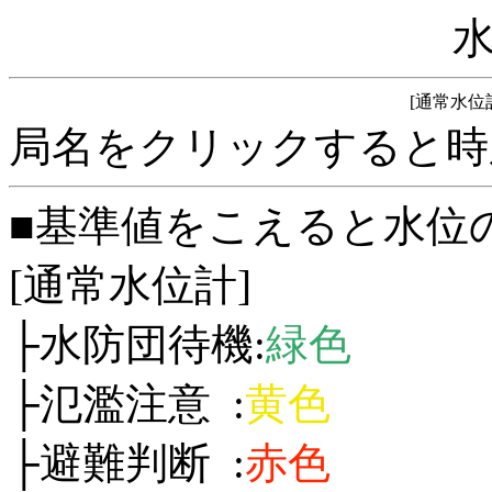
[通常水位
局名をクリックすると時
■基準値をこえると水位
[通常水位計]
├水防団待機:
緑色
├氾濫注意 :
黄色
├避難判断 :
赤色