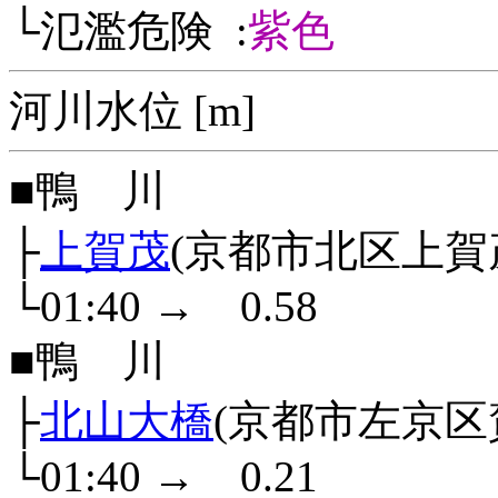
└氾濫危険 :
紫色
河川水位 [m]
■鴨 川
├
上賀茂
(京都市北区上賀
└01:40
→
0.58
■鴨 川
├
北山大橋
(京都市左京区
└01:40
→
0.21