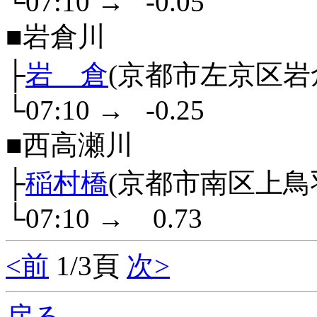
└07:10
→
-0.05
■岩倉川
├
岩 倉
(京都市左京区岩
└07:10
→
-0.25
■西高瀬川
├
稲村橋
(京都市南区上鳥
└07:10
→
0.73
<前
1/3頁
次>
戻る