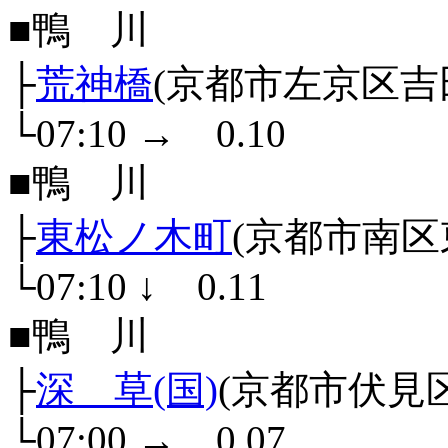
■鴨 川
├
荒神橋
(京都市左京区吉
└07:10
→
0.10
■鴨 川
├
東松ノ木町
(京都市南区
└07:10
↓
0.11
■鴨 川
├
深 草(国)
(京都市伏見
└07:00
→
0.07