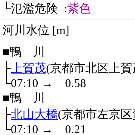
└氾濫危険 :
紫色
河川水位 [m]
■鴨 川
├
上賀茂
(京都市北区上賀
└07:10
→
0.58
■鴨 川
├
北山大橋
(京都市左京区
└07:10
→
0.21