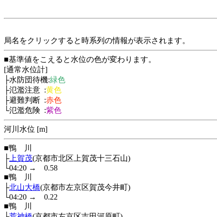
局名をクリックすると時系列の情報が表示されます。
■基準値をこえると水位の色が変わります。
[通常水位計]
├水防団待機:
緑色
├氾濫注意 :
黄色
├避難判断 :
赤色
└氾濫危険 :
紫色
河川水位 [m]
■鴨 川
├
上賀茂
(京都市北区上賀茂十三石山)
└04:20
→
0.58
■鴨 川
├
北山大橋
(京都市左京区賀茂今井町)
└04:20
→
0.22
■鴨 川
├
荒神橋
(京都市左京区吉田河原町)