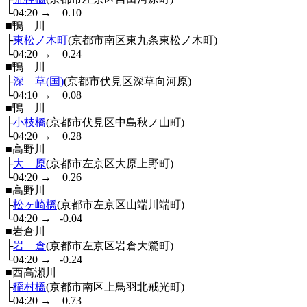
└04:20
→
0.10
■鴨 川
├
東松ノ木町
(京都市南区東九条東松ノ木町)
└04:20
→
0.24
■鴨 川
├
深 草(国)
(京都市伏見区深草向河原)
└04:10
→
0.08
■鴨 川
├
小枝橋
(京都市伏見区中島秋ノ山町)
└04:20
→
0.28
■高野川
├
大 原
(京都市左京区大原上野町)
└04:20
→
0.26
■高野川
├
松ヶ崎橋
(京都市左京区山端川端町)
└04:20
→
-0.04
■岩倉川
├
岩 倉
(京都市左京区岩倉大鷺町)
└04:20
→
-0.24
■西高瀬川
├
稲村橋
(京都市南区上鳥羽北戒光町)
└04:20
→
0.73