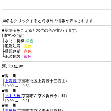
局名をクリックすると時系列の情報が表示されます。
■基準値をこえると水位の色が変わります。
[通常水位計]
├水防団待機:
緑色
├氾濫注意 :
黄色
├避難判断 :
赤色
└氾濫危険 :
紫色
河川水位 [m]
■鴨 川
├
上賀茂
(京都市北区上賀茂十三石山)
└10:00
→
0.58
■鴨 川
├
北山大橋
(京都市左京区賀茂今井町)
└10:00
→
0.21
■鴨 川
├
荒神橋
(京都市左京区吉田河原町)