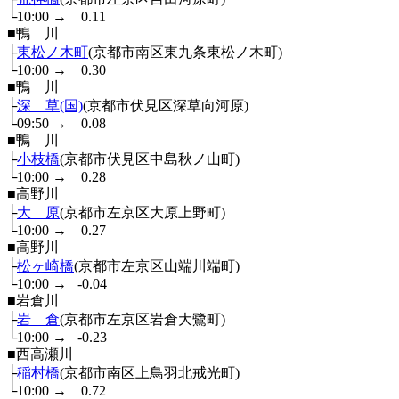
└10:00
→
0.11
■鴨 川
├
東松ノ木町
(京都市南区東九条東松ノ木町)
└10:00
→
0.30
■鴨 川
├
深 草(国)
(京都市伏見区深草向河原)
└09:50
→
0.08
■鴨 川
├
小枝橋
(京都市伏見区中島秋ノ山町)
└10:00
→
0.28
■高野川
├
大 原
(京都市左京区大原上野町)
└10:00
→
0.27
■高野川
├
松ヶ崎橋
(京都市左京区山端川端町)
└10:00
→
-0.04
■岩倉川
├
岩 倉
(京都市左京区岩倉大鷺町)
└10:00
→
-0.23
■西高瀬川
├
稲村橋
(京都市南区上鳥羽北戒光町)
└10:00
→
0.72