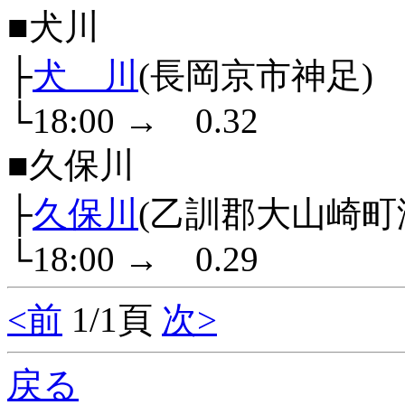
■犬川
├
犬 川
(長岡京市神足)
└18:00
→
0.32
■久保川
├
久保川
(乙訓郡大山崎町
└18:00
→
0.29
<前
1/1頁
次>
戻る