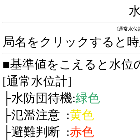
[通常水位
局名をクリックすると時
■基準値をこえると水位
[通常水位計]
├水防団待機:
緑色
├氾濫注意 :
黄色
├避難判断 :
赤色