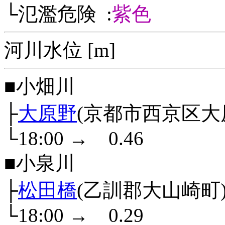
└氾濫危険 :
紫色
河川水位 [m]
■小畑川
├
大原野
(京都市西京区大
└18:00
→
0.46
■小泉川
├
松田橋
(乙訓郡大山崎町
└18:00
→
0.29