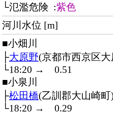
└氾濫危険 :
紫色
河川水位 [m]
■小畑川
├
大原野
(京都市西京区大
└18:20
→
0.51
■小泉川
├
松田橋
(乙訓郡大山崎町
└18:20
→
0.29