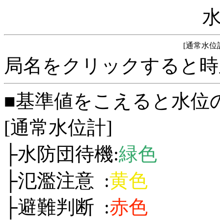
[通常水位
局名をクリックすると時
■基準値をこえると水位
[通常水位計]
├水防団待機:
緑色
├氾濫注意 :
黄色
├避難判断 :
赤色