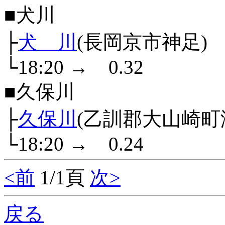
■犬川
├
犬 川
(長岡京市神足)
└18:20
→
0.32
■久保川
├
久保川
(乙訓郡大山崎町
└18:20
→
0.24
<前
1/1頁
次>
戻る