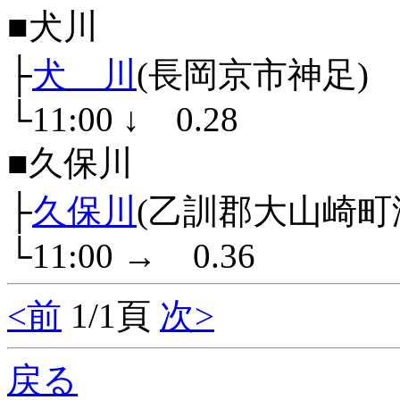
■犬川
├
犬 川
(長岡京市神足)
└11:00
↓
0.28
■久保川
├
久保川
(乙訓郡大山崎町
└11:00
→
0.36
<前
1/1頁
次>
戻る