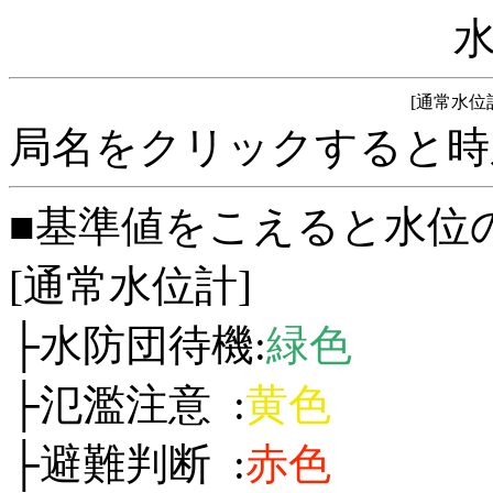
[通常水位
局名をクリックすると時
■基準値をこえると水位
[通常水位計]
├水防団待機:
緑色
├氾濫注意 :
黄色
├避難判断 :
赤色